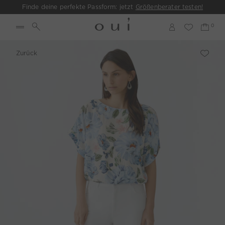
Finde deine perfekte Passform: jetzt
Größenberater testen!
Zurück