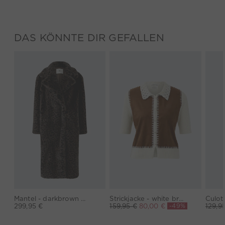
DAS KÖNNTE DIR GEFALLEN
Mantel - darkbrown grey
Strickjacke - white brown
-49%
299,95 €
159,95 €
80,00 €
129,9