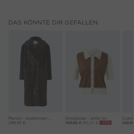
DAS KÖNNTE DIR GEFALLEN
Mantel - darkbrown grey
Strickjacke - white brown
-49%
299,95 €
159,95 €
80,00 €
129,9