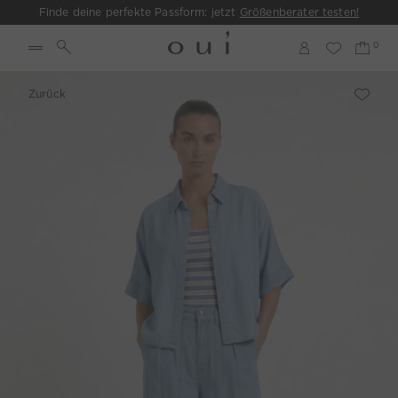
Finde deine perfekte Passform: jetzt
Größenberater testen!
Zurück