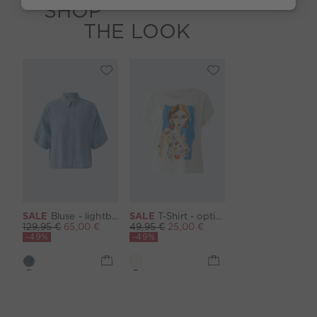
SHOP
THE LOOK
SALE
Bluse - lightblue denim
SALE
T-Shirt - optic white
129,95 €
65,00 €
49,95 €
25,00 €
-49%
-49%