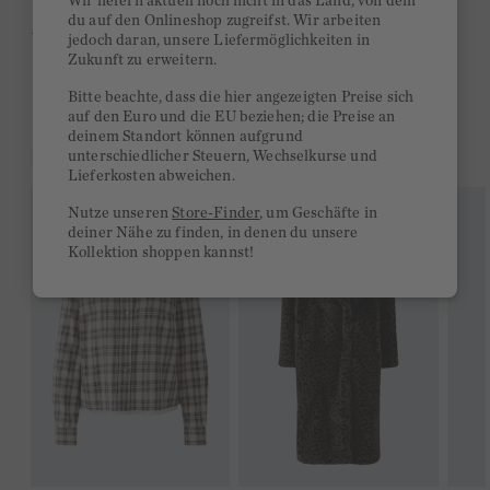
Wir liefern aktuell noch nicht in das Land, von dem
du auf den Onlineshop zugreifst. Wir arbeiten
Ab 300€ versandkostenfrei
jedoch daran, unsere Liefermöglichkeiten in
Zukunft zu erweitern.
14 Tage Rückgaberecht
Bitte beachte, dass die hier angezeigten Preise sich
auf den Euro und die EU beziehen; die Preise an
deinem Standort können aufgrund
DAS KÖNNTE DIR GEFALLEN
unterschiedlicher Steuern, Wechselkurse und
Lieferkosten abweichen.
Nutze unseren
Store-Finder
, um Geschäfte in
deiner Nähe zu finden, in denen du unsere
Kollektion shoppen kannst!