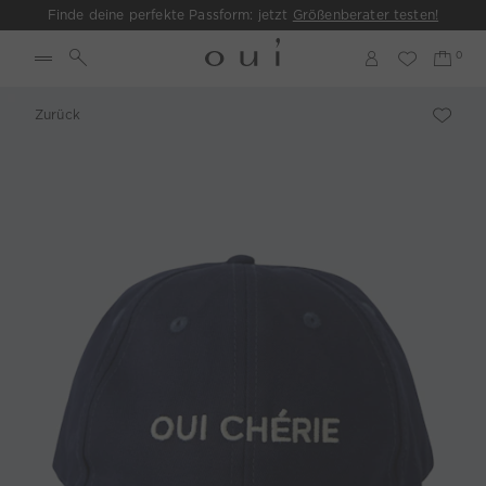
Finde deine perfekte Passform: jetzt
Größenberater testen!
Zurück