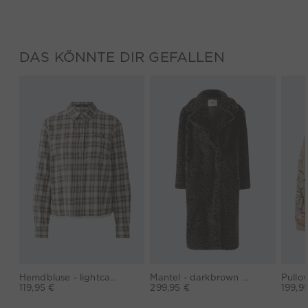
DAS KÖNNTE DIR GEFALLEN
Hemdbluse - lightcamel lilac
Mantel - darkbrown grey
Pullov
119,95 €
299,95 €
199,9