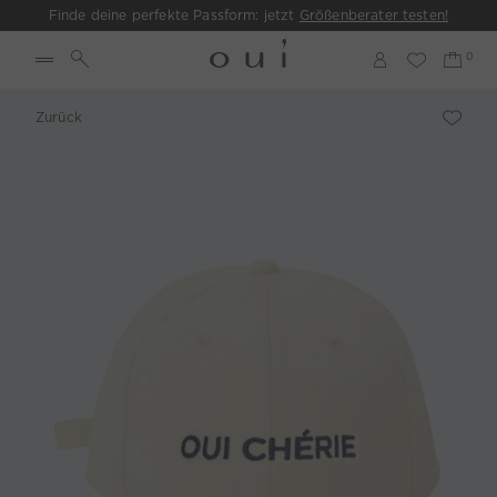
Finde deine perfekte Passform: jetzt
Größenberater testen!
Zurück