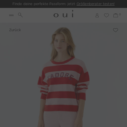
Finde deine perfekte Passform: jetzt
Größenberater testen!
Zurück