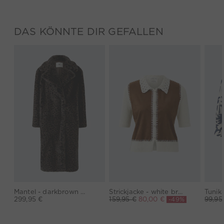
DAS KÖNNTE DIR GEFALLEN
Mantel - darkbrown grey
Strickjacke - white brown
Tunik
-49%
299,95 €
159,95 €
80,00 €
99,95