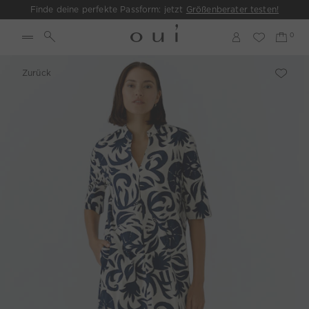
Finde deine perfekte Passform: jetzt
Größenberater testen!
Zurück