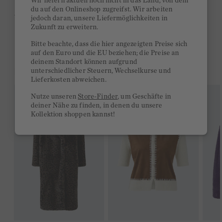
Wir liefern aktuell noch nicht in das Land, von dem
du auf den Onlineshop zugreifst. Wir arbeiten
Ab 300€ versandkostenfrei
jedoch daran, unsere Liefermöglichkeiten in
Zukunft zu erweitern.
14 Tage Rückgaberecht
Bitte beachte, dass die hier angezeigten Preise sich
auf den Euro und die EU beziehen; die Preise an
deinem Standort können aufgrund
DAS KÖNNTE DIR GEFALLEN
unterschiedlicher Steuern, Wechselkurse und
Lieferkosten abweichen.
Nutze unseren
Store-Finder
, um Geschäfte in
deiner Nähe zu finden, in denen du unsere
Kollektion shoppen kannst!