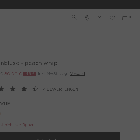
enbluse - peach whip
 €
80,00 €
-49%
inkl. MwSt. zzgl.
Versand
4 BEWERTUNGEN
 WHIP
ist nicht verfügbar.