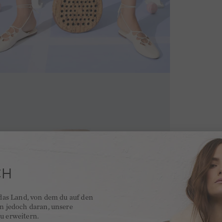
CH
 das Land, von dem du auf den
en jedoch daran, unsere
u erweitern.