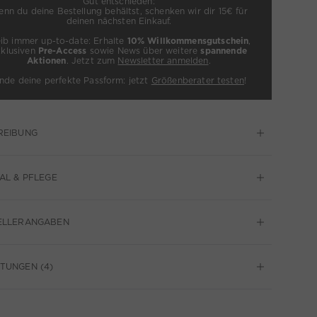
Gut entschieden:
nn du deine Bestellung behältst, schenken wir dir 15€ für
deinen nächsten Einkauf.
eib immer up-to-date: Erhalte
10% Willkommensgutschein
,
xklusiven
Pre-Access
sowie News über weitere
spannende
Aktionen
. Jetzt zum
Newsletter anmelden
.
inde deine perfekte Passform: jetzt
Größenberater testen
!
REIBUNG
AL & PFLEGE
ELLERANGABEN
TUNGEN (4)