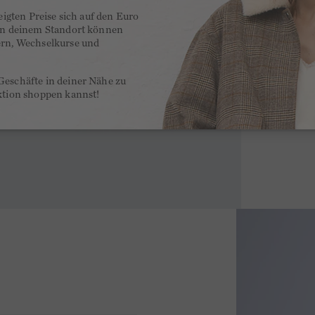
zeigten Preise sich auf den Euro
 an deinem Standort können
ern, Wechselkurse und
Geschäfte in deiner Nähe zu
ktion shoppen kannst!