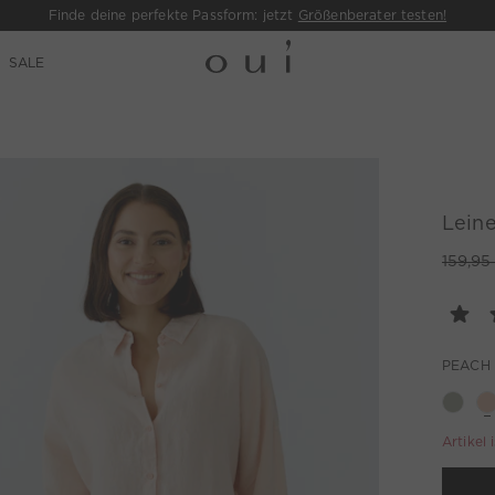
Finde deine perfekte Passform: jetzt
Größenberater testen!
SALE
Lein
159,95
PEACH
Artikel 