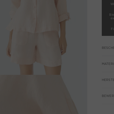
We
Bl
e
F
BESCH
MATERI
HERST
BEWER