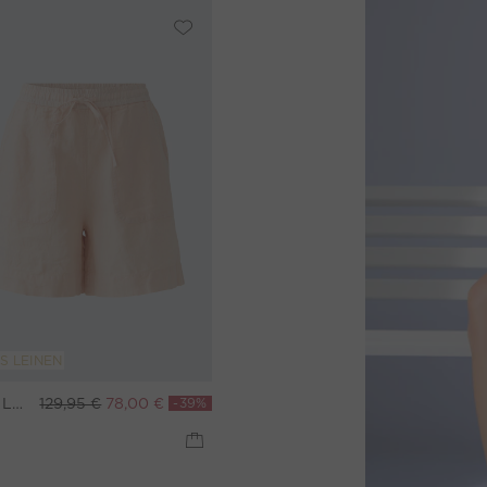
S LEINEN
Leinen Shorts - peach whip
129,95 €
78,00 €
-39%