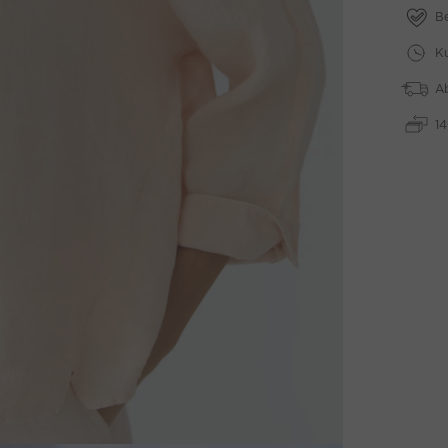
B
Ku
A
1