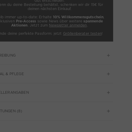
Gut entschieden:
nn du deine Bestellung behältst, schenken wir dir 15€ für
deinen nächsten Einkauf.
eib immer up-to-date: Erhalte
10% Willkommensgutschein
,
xklusiven
Pre-Access
sowie News über weitere
spannende
Aktionen
. Jetzt zum
Newsletter anmelden
.
inde deine perfekte Passform: jetzt
Größenberater testen
!
REIBUNG
AL & PFLEGE
ELLERANGABEN
TUNGEN (8)