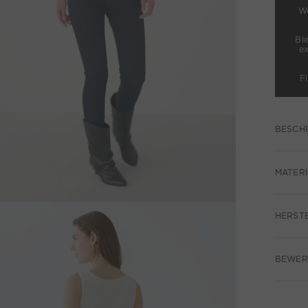
We
Bl
e
F
BESCH
MATERI
HERST
BEWER