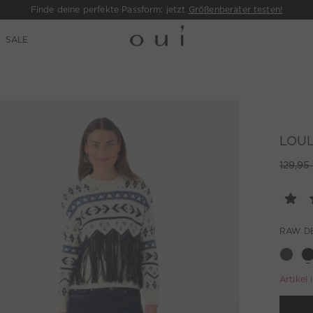
Finde deine perfekte Passform: jetzt
Größenberater testen!
SALE
LOUL
129,95
RAW D
Artikel 