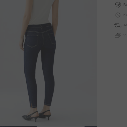
B
Ku
A
1