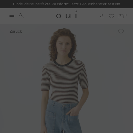
Finde deine perfekte Passform: jetzt
Größenberater testen!
Zurück