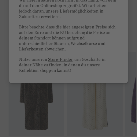
Wir liefern aktuell noch nicht in das Land, von dem
du auf den Onlineshop zugreifst. Wir arbeiten
Ab 300€ versandkostenfrei
jedoch daran, unsere Liefermöglichkeiten in
Zukunft zu erweitern.
14 Tage Rückgaberecht
Bitte beachte, dass die hier angezeigten Preise sich
auf den Euro und die EU beziehen; die Preise an
deinem Standort können aufgrund
DAS KÖNNTE DIR GEFALLEN
unterschiedlicher Steuern, Wechselkurse und
Lieferkosten abweichen.
Nutze unseren
Store-Finder
, um Geschäfte in
deiner Nähe zu finden, in denen du unsere
Kollektion shoppen kannst!