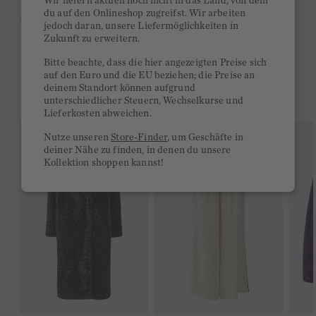
Wir liefern aktuell noch nicht in das Land, von dem
du auf den Onlineshop zugreifst. Wir arbeiten
Ab 300€ versandkostenfrei
jedoch daran, unsere Liefermöglichkeiten in
Zukunft zu erweitern.
14 Tage Rückgaberecht
Bitte beachte, dass die hier angezeigten Preise sich
auf den Euro und die EU beziehen; die Preise an
deinem Standort können aufgrund
DAS KÖNNTE DIR GEFALLEN
unterschiedlicher Steuern, Wechselkurse und
Lieferkosten abweichen.
Nutze unseren
Store-Finder
, um Geschäfte in
deiner Nähe zu finden, in denen du unsere
Kollektion shoppen kannst!