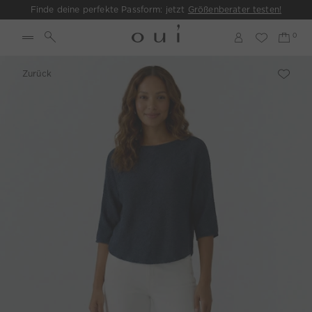
Finde deine perfekte Passform: jetzt
Größenberater testen!
Zurück