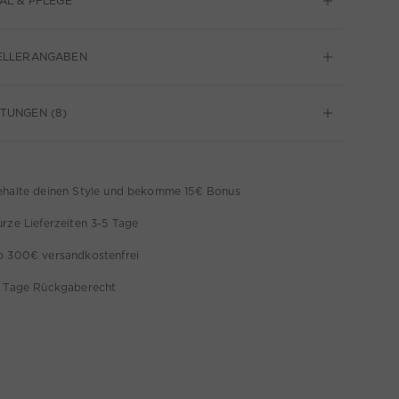
AL & PFLEGE
ELLERANGABEN
TUNGEN (8)
ehalte deinen Style und bekomme 15€ Bonus
rze Lieferzeiten 3-5 Tage
b 300€ versandkostenfrei
4 Tage Rückgaberecht