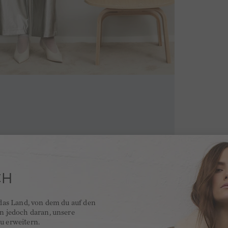
CH
 das Land, von dem du auf den
en jedoch daran, unsere
u erweitern.