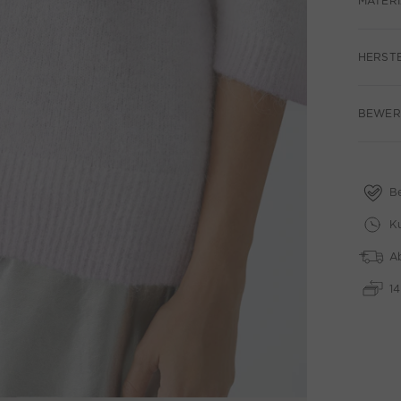
MATERI
HERST
BEWER
B
Ku
A
1