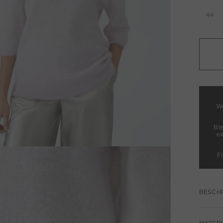
44
We
Bl
e
F
BESCH