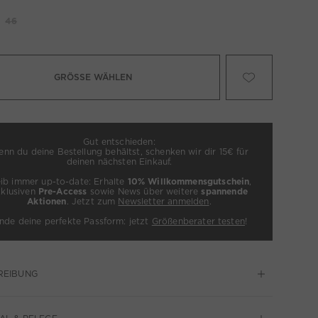
46
GRÖSSE WÄHLEN
Gut entschieden:
nn du deine Bestellung behältst, schenken wir dir 15€ für
deinen nächsten Einkauf.
eib immer up-to-date: Erhalte
10% Willkommensgutschein
,
xklusiven
Pre-Access
sowie News über weitere
spannende
Aktionen
. Jetzt zum
Newsletter anmelden
.
inde deine perfekte Passform: jetzt
Größenberater testen
!
REIBUNG