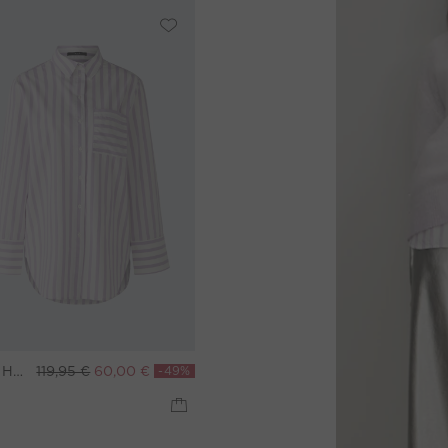
Hemdbluse - white violett
119,95 €
60,00 €
-49%