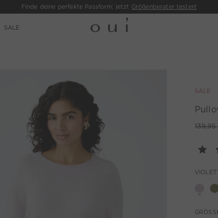
Finde deine perfekte Passform: jetzt
Größenberater testen!
SALE
SALE
Pullo
139,95
VIOLET
GRÖSSE