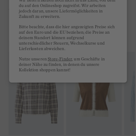
Wir liefern aktuell noch nicht in das Land, von dem
du auf den Onlineshop zugreifst. Wir arbeiten
Ab 300€ versandkostenfrei
jedoch daran, unsere Liefermöglichkeiten in
Zukunft zu erweitern.
14 Tage Rückgaberecht
Bitte beachte, dass die hier angezeigten Preise sich
auf den Euro und die EU beziehen; die Preise an
deinem Standort können aufgrund
DAS KÖNNTE DIR GEFALLEN
unterschiedlicher Steuern, Wechselkurse und
Lieferkosten abweichen.
Nutze unseren
Store-Finder
, um Geschäfte in
deiner Nähe zu finden, in denen du unsere
Kollektion shoppen kannst!