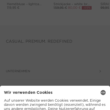
Hemdbluse - lightcamel lilac
Strickjacke - white brown
-49%
119,95 €
159,95 €
80,00 €
99,95
CASUAL. PREMIUM. REDEFINED
UNTERNEHMEN
SERVICE
KUNDENSERVICE