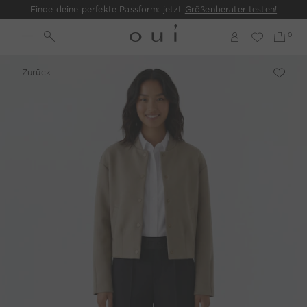
Finde deine perfekte Passform: jetzt
Größenberater testen!
Zurück