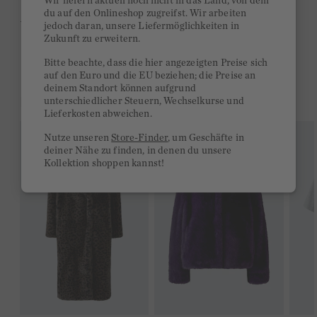
Wir liefern aktuell noch nicht in das Land, von dem
du auf den Onlineshop zugreifst. Wir arbeiten
Ab 300€ versandkostenfrei
jedoch daran, unsere Liefermöglichkeiten in
Zukunft zu erweitern.
14 Tage Rückgaberecht
Bitte beachte, dass die hier angezeigten Preise sich
auf den Euro und die EU beziehen; die Preise an
deinem Standort können aufgrund
DAS KÖNNTE DIR GEFALLEN
unterschiedlicher Steuern, Wechselkurse und
Lieferkosten abweichen.
Nutze unseren
Store-Finder
, um Geschäfte in
deiner Nähe zu finden, in denen du unsere
Kollektion shoppen kannst!