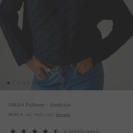
SIRAH Pullover - darkblue
inkl. MwSt. zzgl.
Versand
99,95 €
37 BEWERTUNGEN