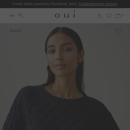
Finde deine perfekte Passform: jetzt
Größenberater testen!
Zurück