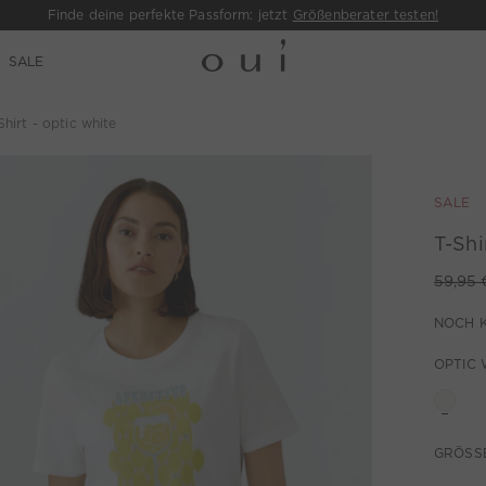
Finde deine perfekte Passform: jetzt
Größenberater testen!
SALE
Shirt - optic white
SALE
T-Shi
59,95 
NOCH 
OPTIC 
GRÖSSE