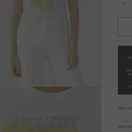
34
We
Bl
e
F
BESCH
MATERI