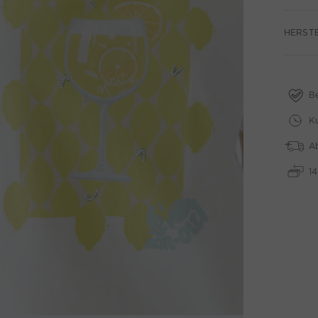
HERST
B
Ku
A
1