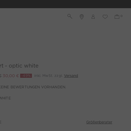
rt - optic white
€
30,00 €
-49%
inkl. MwSt. zzgl.
Versand
KEINE BEWERTUNGEN VORHANDEN.
WHITE
Größenberater