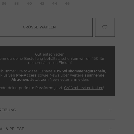
36
38
40
42
44
46
GRÖSSE WÄHLEN
Gut entschieden:
nn du deine Bestellung behältst, schenken wir dir 15€ für
deinen nächsten Einkauf.
eib immer up-to-date: Erhalte
10% Willkommensgutschein
,
xklusiven
Pre-Access
sowie News über weitere
spannende
Aktionen
. Jetzt zum
Newsletter anmelden
.
inde deine perfekte Passform: jetzt
Größenberater testen
!
REIBUNG
AL & PFLEGE