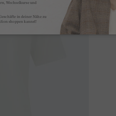
ern, Wechselkurse und
Geschäfte in deiner Nähe zu
ktion shoppen kannst!