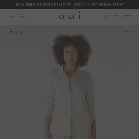
Finde deine perfekte Passform: jetzt
Größenberater testen!
Zurück