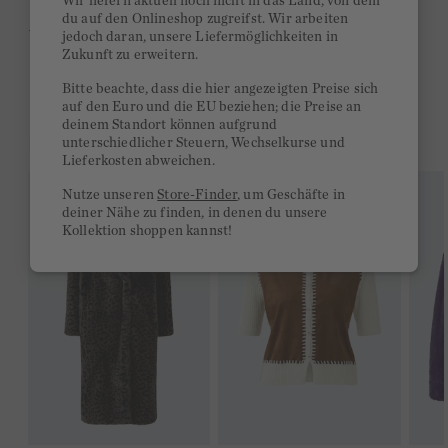
Wir liefern aktuell noch nicht in das Land, von dem
du auf den Onlineshop zugreifst. Wir arbeiten
Ab 300€ versandkostenfrei
jedoch daran, unsere Liefermöglichkeiten in
Zukunft zu erweitern.
14 Tage Rückgaberecht
Bitte beachte, dass die hier angezeigten Preise sich
auf den Euro und die EU beziehen; die Preise an
deinem Standort können aufgrund
DAS KÖNNTE DIR GEFALLEN
unterschiedlicher Steuern, Wechselkurse und
Lieferkosten abweichen.
Nutze unseren
Store-Finder
, um Geschäfte in
deiner Nähe zu finden, in denen du unsere
Kollektion shoppen kannst!