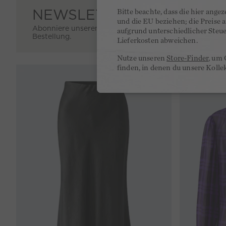
NEWSLETTER ANMELDUN
Bitte beachte, dass die hier ange
und die EU beziehen; die Preise
Abonniere unseren Newsletter und erhalte einen 10% 
aufgrund unterschiedlicher Steu
Bestellung.
Lieferkosten abweichen.
Nutze unseren
Store-Finder
, um 
finden, in denen du unsere Kolle