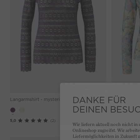
DANKE FÜR
Langarmshirt - mysterioso
79,95 €
Langarmshirt 
DEINEN BESU
5,0
(2)
Wir liefern aktuell noch nicht in
Onlineshop zugreifst. Wir arbeit
Liefermöglichkeiten in Zukunft z