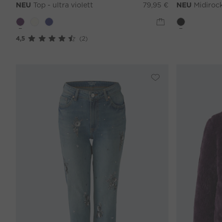
NEU
Top - ultra violett
79,95 €
NEU
Midirock
4,5
(2)