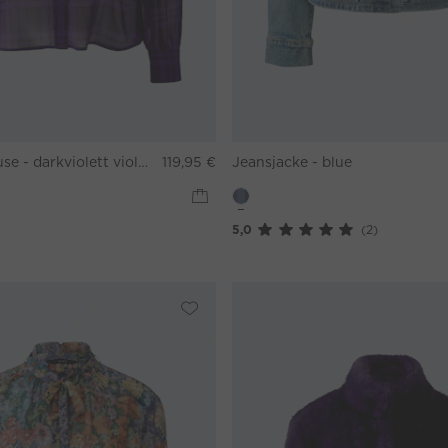
Schluppenbluse - darkviolett violett
119,95 €
Jeansjacke - blue
5,0
(2)