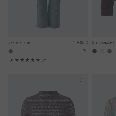
Jeans - blue
149,95 €
Strickjacke -
5,0
(2)