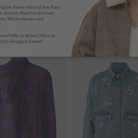
G
zeigten Preise sich auf den Euro
Email
 an deinem Standort können
Willkommensgutschein auf deine erste
ern, Wechselkurse und
Geschäfte in deiner Nähe zu
ktion shoppen kannst!