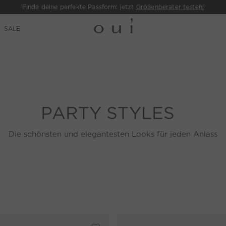
Finde deine perfekte Passform: jetzt
Größenberater testen!
SALE
PARTY STYLES
Die schönsten und elegantesten Looks für jeden Anlass