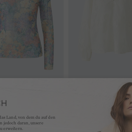
- lilac yellow
59,95 €
Tunika - eggnog
CH
 das Land, von dem du auf den
en jedoch daran, unsere
u erweitern.