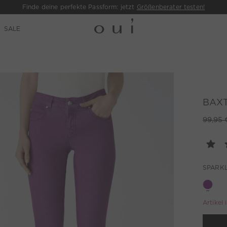
Finde deine perfekte Passform: jetzt
Größenberater testen!
SALE
BAXT
99,95 
SPARKL
Artikel 