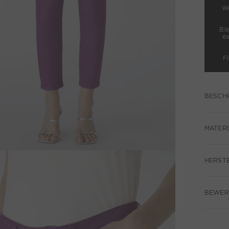
We
Bl
e
F
BESCH
MATERI
HERST
BEWERT