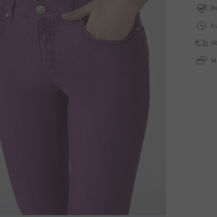
B
Ku
A
1