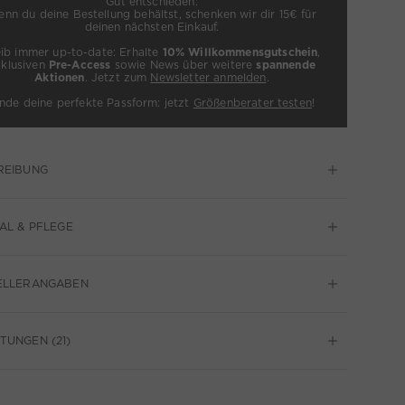
Gut entschieden:
nn du deine Bestellung behältst, schenken wir dir 15€ für
deinen nächsten Einkauf.
eib immer up-to-date: Erhalte
10% Willkommensgutschein
,
xklusiven
Pre-Access
sowie News über weitere
spannende
Aktionen
. Jetzt zum
Newsletter anmelden
.
inde deine perfekte Passform: jetzt
Größenberater testen
!
REIBUNG
AL & PFLEGE
ELLERANGABEN
UNGEN (21)