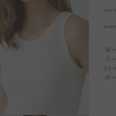
HERST
BEWER
B
Ku
A
1