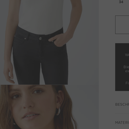
34
We
Bl
e
F
BESCH
MATERI