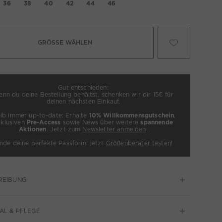
36
38
40
42
44
46
GRÖSSE WÄHLEN
Gut entschieden:
nn du deine Bestellung behältst, schenken wir dir 15€ für
deinen nächsten Einkauf.
eib immer up-to-date: Erhalte
10% Willkommensgutschein
,
xklusiven
Pre-Access
sowie News über weitere
spannende
Aktionen
. Jetzt zum
Newsletter anmelden
.
inde deine perfekte Passform: jetzt
Größenberater testen
!
REIBUNG
AL & PFLEGE