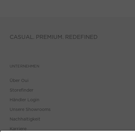
CASUAL. PREMIUM. REDEFINED
UNTERNEHMEN
Über Oui
Storefinder
Händler Login
Unsere Showrooms
Nachhaltigkeit
Karriere