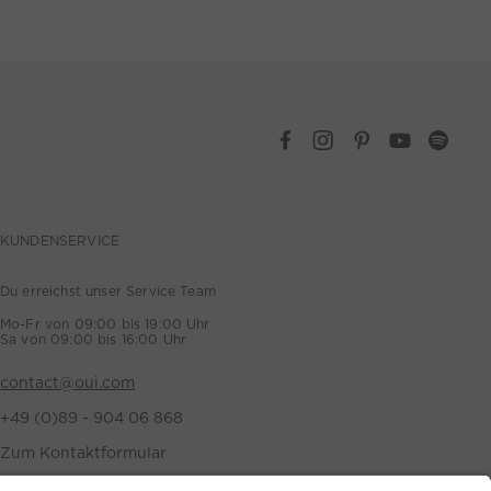
KUNDENSERVICE
Du erreichst unser Service Team
Mo-Fr von 09:00 bis 19:00 Uhr
Sa von 09:00 bis 16:00 Uhr
contact@oui.com
+49 (0)89 - 904 06 868
Zum Kontaktformular