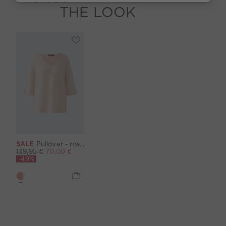
THE LOOK
SALE
Pullover - rose red
139,95 €
70,00 €
-49%