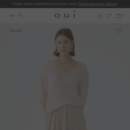
Finde deine perfekte Passform: jetzt
Größenberater testen!
Zurück