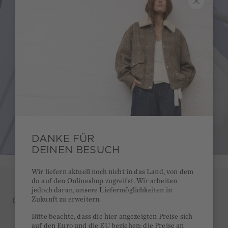
SUMMER COURT
Look 11 von 24
DANKE FÜR
DEINEN BESUCH
Wir liefern aktuell noch nicht in das Land, von dem
du auf den Onlineshop zugreifst. Wir arbeiten
jedoch daran, unsere Liefermöglichkeiten in
Zukunft zu erweitern.
CASUAL. PREMIUM. REDEFINED
Bitte beachte, dass die hier angezeigten Preise sich
auf den Euro und die EU beziehen; die Preise an