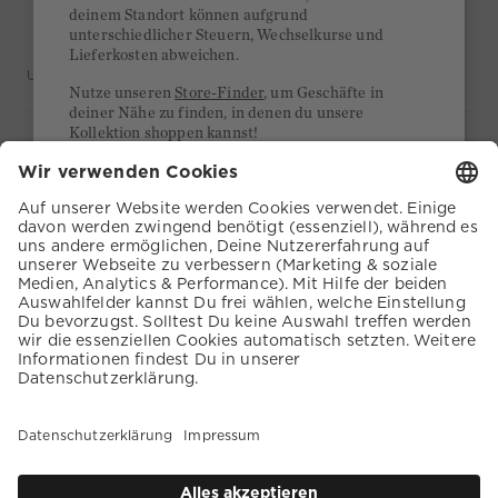
deinem Standort können aufgrund
unterschiedlicher Steuern, Wechselkurse und
Lieferkosten abweichen.
UNTERNEHMEN
Nutze unseren
Store-Finder
, um Geschäfte in
deiner Nähe zu finden, in denen du unsere
Kollektion shoppen kannst!
SERVICE
KUNDENSERVICE
COOKIE EINSTELLUNGEN