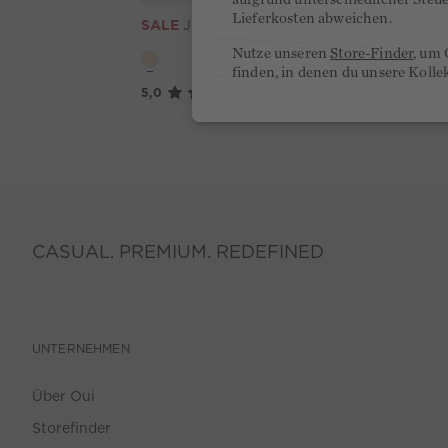
Lieferkosten abweichen.
SALE
Jeans WIDE LEG - eggnog
129,95 €
65,00 €
-49%
Nutze unseren
Store-Finder
, um 
finden, in denen du unsere Kolle
5,0
(2)
CASUAL. PREMIUM. REDEFINED
UNTERNEHMEN
Über Oui
Storefinder