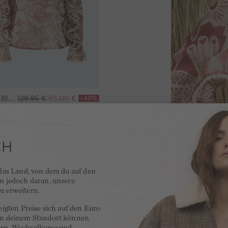
Bluse - red white
129,95 €
65,00 €
-49%
(2)
CH
 das Land, von dem du auf den
en jedoch daran, unsere
u erweitern.
zeigten Preise sich auf den Euro
 an deinem Standort können
ern, Wechselkurse und