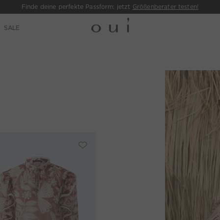
Finde deine perfekte Passform: jetzt
Größenberater testen!
SALE