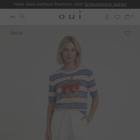
Finde deine perfekte Passform: jetzt
Größenberater testen!
Zurück