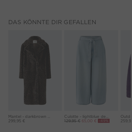
DAS KÖNNTE DIR GEFALLEN
Mantel - darkbrown grey
Culotte - lightblue denim
-49%
299,95 €
129,95 €
65,00 €
259,9