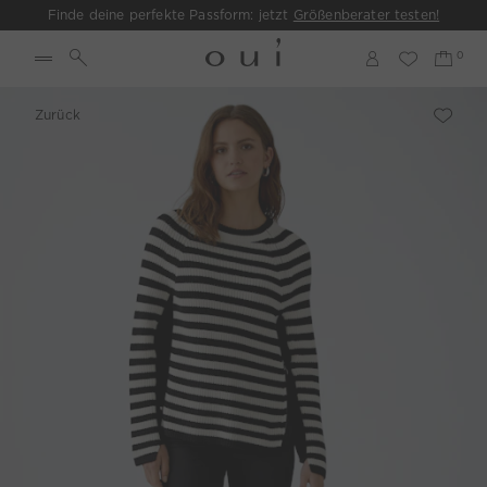
Finde deine perfekte Passform: jetzt
Größenberater testen!
Zurück