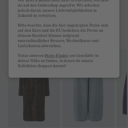
Wir liefern aktuell noch nicht in das Land, von dem
du auf den Onlineshop zugreifst. Wir arbeiten
Ab 300€ versandkostenfrei
jedoch daran, unsere Liefermöglichkeiten in
Zukunft zu erweitern.
14 Tage Rückgaberecht
Bitte beachte, dass die hier angezeigten Preise sich
auf den Euro und die EU beziehen; die Preise an
deinem Standort können aufgrund
DAS KÖNNTE DIR GEFALLEN
unterschiedlicher Steuern, Wechselkurse und
Lieferkosten abweichen.
Nutze unseren
Store-Finder
, um Geschäfte in
deiner Nähe zu finden, in denen du unsere
Kollektion shoppen kannst!