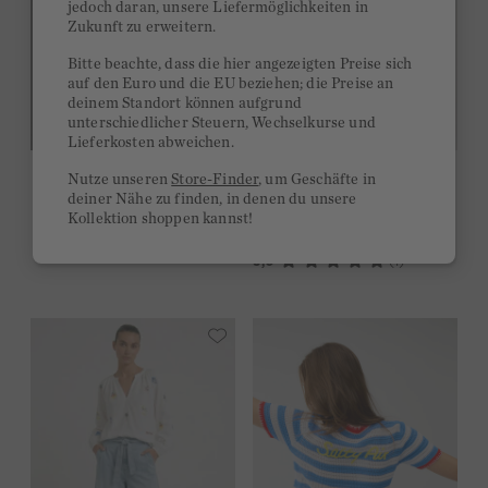
jedoch daran, unsere Liefermöglichkeiten in
SHOPPEN
Zukunft zu erweitern.
Bitte beachte, dass die hier angezeigten Preise sich
auf den Euro und die EU beziehen; die Preise an
deinem Standort können aufgrund
unterschiedlicher Steuern, Wechselkurse und
100% BIO-BAUMWOLLE
Lieferkosten abweichen.
SALE
T-Shirt - optic white
Nutze unseren
Store-Finder
, um Geschäfte in
-49%
59,95 €
30,00 €
deiner Nähe zu finden, in denen du unsere
Kollektion shoppen kannst!
5,0
(1)