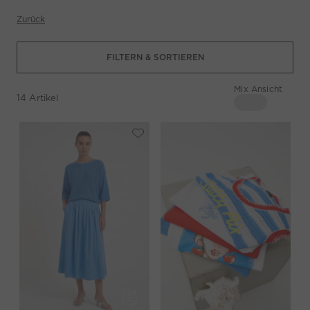
Zurück
FILTERN & SORTIEREN
Mix Ansicht
14
Artikel
4 Spalten
Mix Ansicht