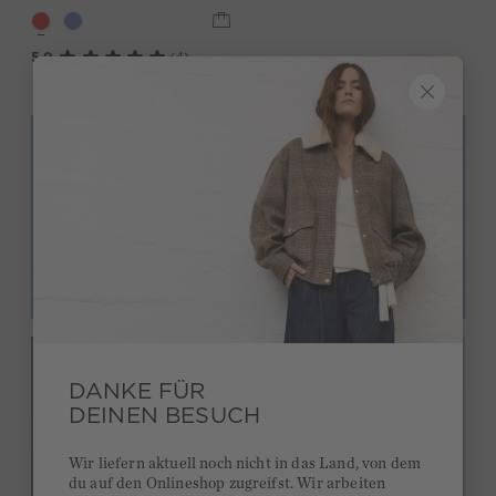
5,0
(4)
NEWSLETTER
ANMELDUNG
Abonniere unseren Newsletter und erhalte einen 10%
Willkommensgutschein auf deine erste Bestellung.
Email
ANMELDEN
DANKE FÜR
DEINEN BESUCH
Wir liefern aktuell noch nicht in das Land, von dem
ZWEITEILER
du auf den Onlineshop zugreifst. Wir arbeiten
& SETS