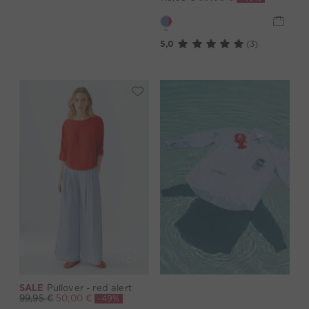
5,0
(3)
SALE
Pullover - red alert
-49%
99,95 €
50,00 €