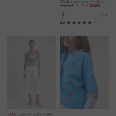
SALE
Strickjacke - lightblue rose
-49%
139,95 €
70,00 €
5,0
(4)
SALE
Culotte - optic white