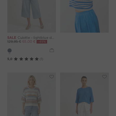
SALE
Culotte - lightblue denim
-49%
129,95 €
65,00 €
5,0
(1)