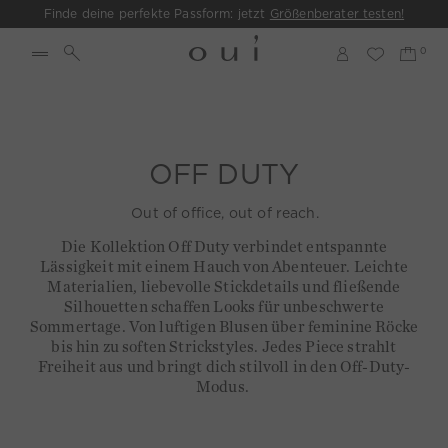
Finde deine perfekte Passform: jetzt
Größenberater testen!
OFF DUTY
Out of office, out of reach.
Die Kollektion Off Duty verbindet entspannte
Lässigkeit mit einem Hauch von Abenteuer. Leichte
Materialien, liebevolle Stickdetails und fließende
Silhouetten schaffen Looks für unbeschwerte
Sommertage. Von luftigen Blusen über feminine Röcke
bis hin zu soften Strickstyles. Jedes Piece strahlt
Freiheit aus und bringt dich stilvoll in den Off-Duty-
Modus.