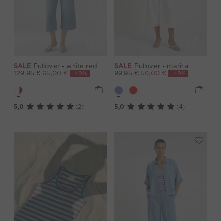
SALE
Pullover - white red
SALE
Pullover - marina
-49%
-49%
129,95 €
65,00 €
99,95 €
50,00 €
5,0
(2)
5,0
(4)