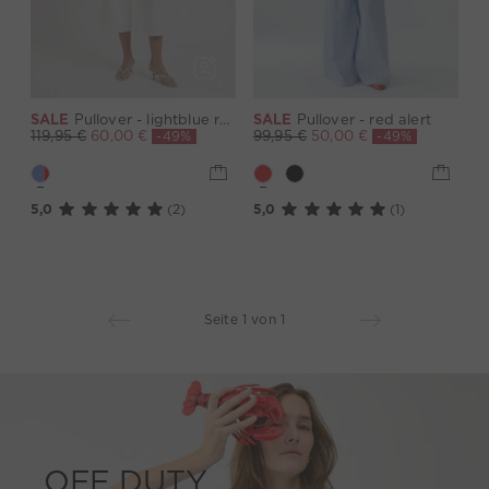
SALE
Pullover - lightblue red
SALE
Pullover - red alert
-49%
-49%
119,95 €
60,00 €
99,95 €
50,00 €
5,0
(2)
5,0
(1)
Seite 1 von 1
OFF DUTY