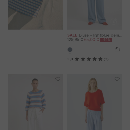
SALE
Bluse - lightblue denim
-49%
129,95 €
65,00 €
5,0
(2)