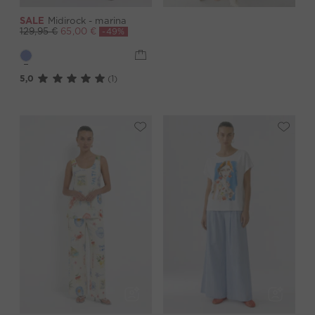
SALE
Midirock - marina
-49%
129,95 €
65,00 €
5,0
(1)