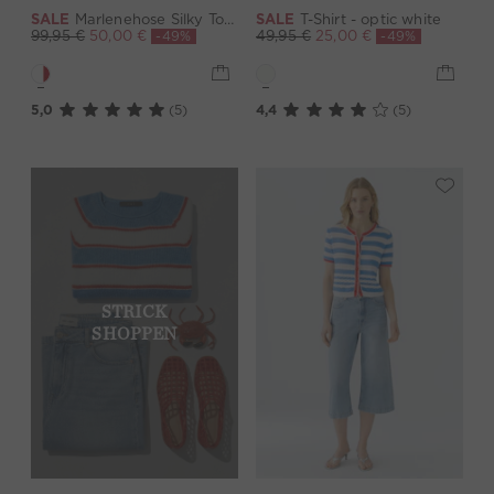
SALE
Marlenehose Silky Touch - white red
SALE
T-Shirt - optic white
-49%
-49%
99,95 €
50,00 €
49,95 €
25,00 €
5,0
(5)
4,4
(5)
STRICK
SHOPPEN