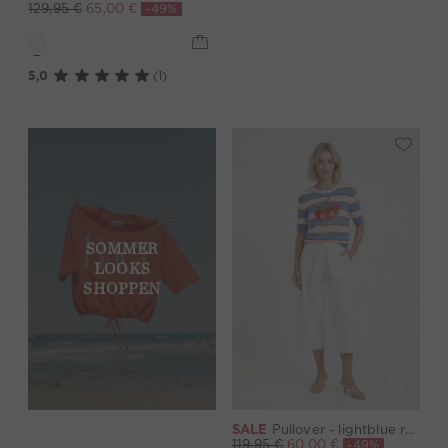
-49%
129,95 €
65,00 €
5,0
(1)
SOMMER
LOOKS
SHOPPEN
SALE
Pullover - lightblue red
-49%
119,95 €
60,00 €