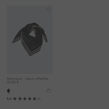
Nickytuch - black offwhite
39,95 €
5,0
(1)