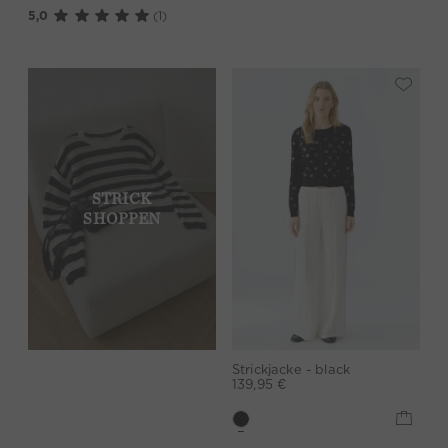
5,0
(1)
STRICK
SHOPPEN
Strickjacke - black
139,95 €