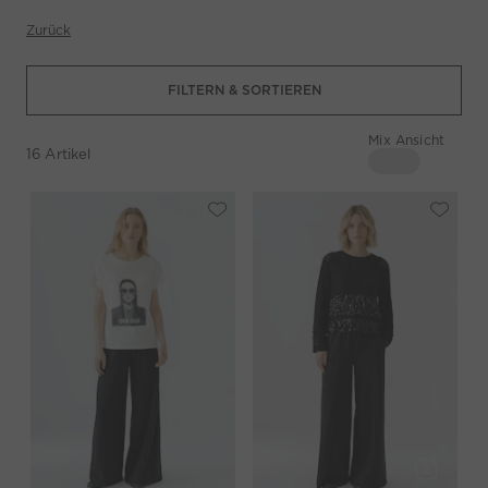
Zurück
FILTERN & SORTIEREN
Mix Ansicht
16
Artikel
4 Spalten
Mix Ansicht