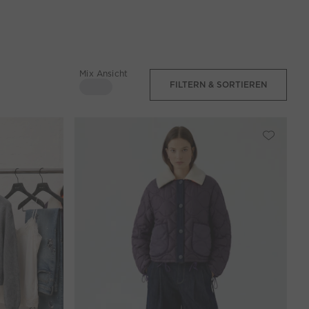
Mix Ansicht
FILTERN & SORTIEREN
4 Spalten
Mix Ansicht