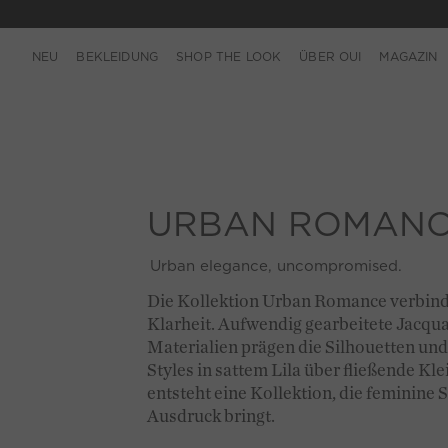
NEU
BEKLEIDUNG
SHOP THE LOOK
ÜBER OUI
MAGAZIN
URBAN ROMAN
Urban elegance, uncompromised.
Die Kollektion Urban Romance verbind
Klarheit. Aufwendig gearbeitete Jacqua
Materialien prägen die Silhouetten und
Styles in sattem Lila über fließende Kl
entsteht eine Kollektion, die feminine 
Ausdruck bringt.