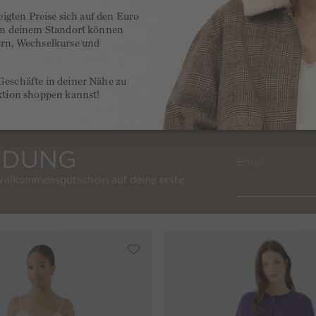
zeigten Preise sich auf den Euro
 an deinem Standort können
ern, Wechselkurse und
Pullover - darkviolett violett
119,95 €
BESTSELLER
Strickweste - whitecap g
Geschäfte in deiner Nähe zu
5,0
(2)
ktion shoppen kannst!
LDUNG
Email
Willkommensgutschein auf deine erste