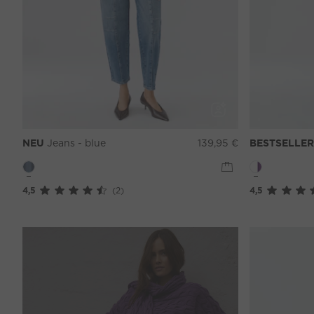
NEU
Jeans - blue
139,95 €
BESTSELLER
4,5
(2)
4,5