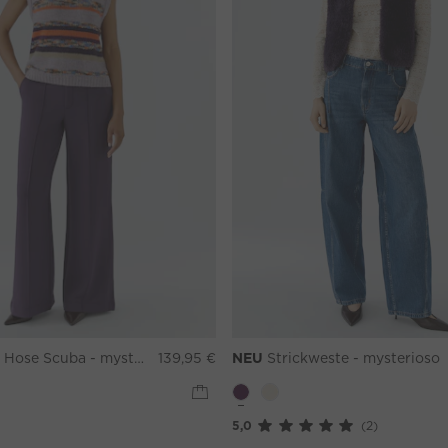
Hose Scuba - mysterioso
139,95 €
NEU
Strickweste - mysterioso
5,0
(2)