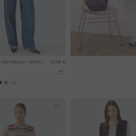
Hemdbluse - white violett
119,95 €
(2)