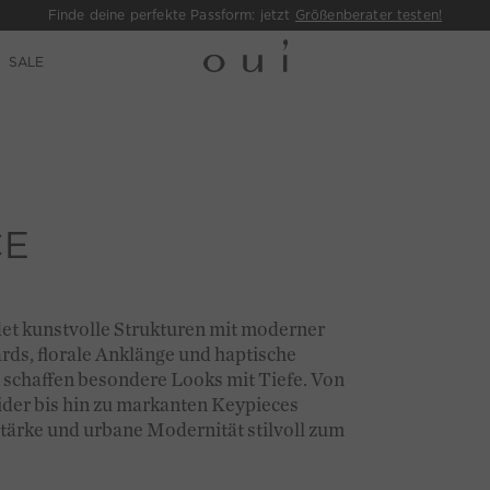
Finde deine perfekte Passform: jetzt
Größenberater testen!
SALE
CE
et kunstvolle Strukturen mit moderner
rds, florale Anklänge und haptische
 schaffen besondere Looks mit Tiefe. Von
eider bis hin zu markanten Keypieces
Stärke und urbane Modernität stilvoll zum