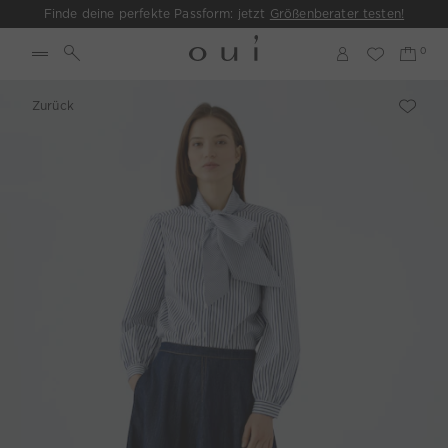
Finde deine perfekte Passform: jetzt
Größenberater testen!
Zurück