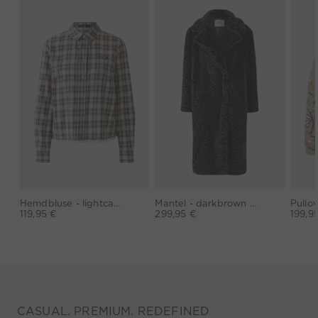
Hemdbluse - lightcamel lilac
Mantel - darkbrown grey
Pullov
119,95 €
299,95 €
199,9
CASUAL. PREMIUM. REDEFINED