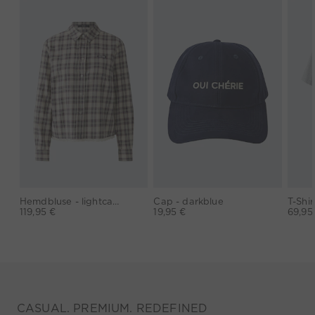
Hemdbluse - lightcamel lilac
Cap - darkblue
T-Shir
119,95 €
19,95 €
69,95
CASUAL. PREMIUM. REDEFINED