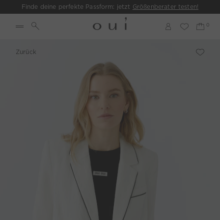
Finde deine perfekte Passform: jetzt
Größenberater testen!
Zurück