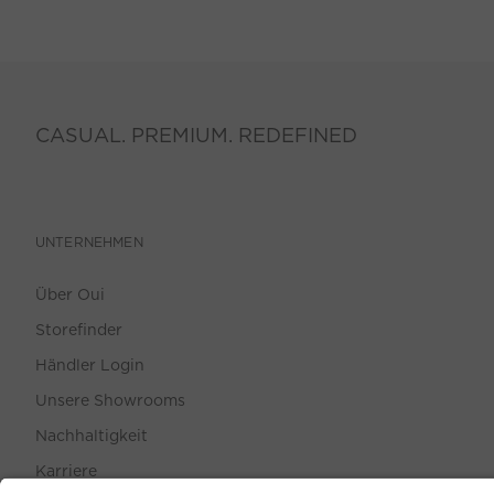
CASUAL. PREMIUM. REDEFINED
UNTERNEHMEN
Über Oui
Storefinder
Händler Login
Unsere Showrooms
Nachhaltigkeit
Karriere