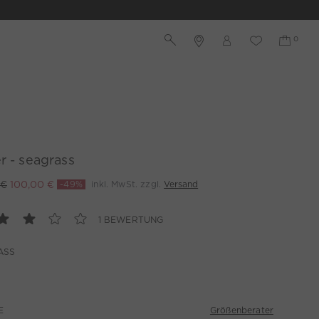
r - seagrass
 €
100,00 €
-49%
inkl. MwSt. zzgl.
Versand
1 BEWERTUNG
ASS
Größenberater