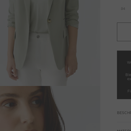
34
We
Bl
e
F
BESCH