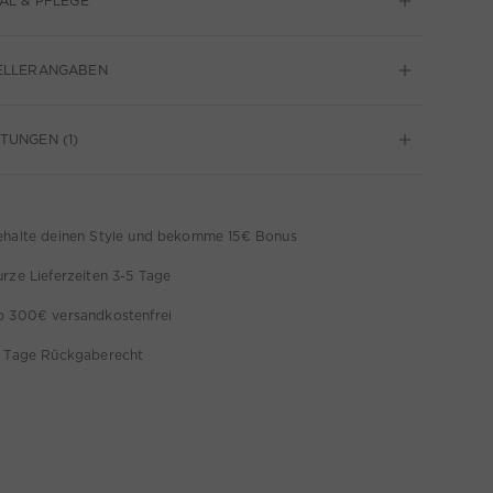
AL & PFLEGE
ELLERANGABEN
UNGEN (1)
ehalte deinen Style und bekomme 15€ Bonus
rze Lieferzeiten 3-5 Tage
b 300€ versandkostenfrei
4 Tage Rückgaberecht