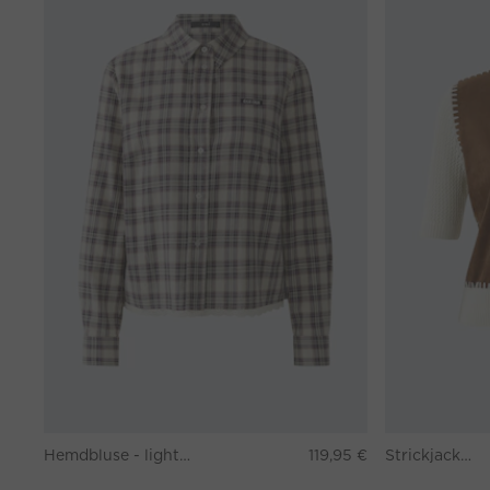
Hemdbluse - lightcamel lilac
119,95 €
Strickjacke - white brown