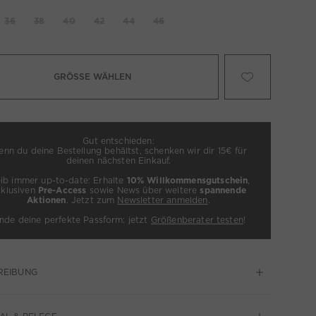
36
38
40
42
44
46
GRÖSSE WÄHLEN
Gut entschieden:
nn du deine Bestellung behältst, schenken wir dir 15€ für
deinen nächsten Einkauf.
eib immer up-to-date: Erhalte
10% Willkommensgutschein
,
xklusiven
Pre-Access
sowie News über weitere
spannende
Aktionen
. Jetzt zum
Newsletter anmelden
.
inde deine perfekte Passform: jetzt
Größenberater testen
!
REIBUNG