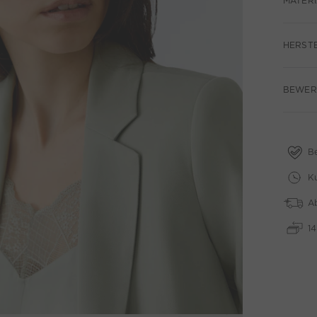
MATERI
HERST
BEWERT
B
Ku
A
1