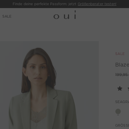
Finde deine perfekte Passform: jetzt
Größenberater testen!
SALE
SALE
Blaze
199,95
SEAGR
GRÖSSE