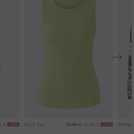
0 €
-49%
FILIZ Top - pea green
39,95 €
20,00 €
-49%