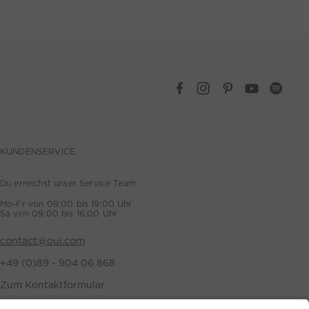
KUNDENSERVICE
Du erreichst unser Service Team
Mo-Fr von 09:00 bis 19:00 Uhr
Sa von 09:00 bis 16:00 Uhr
contact@oui.com
+49 (0)89 - 904 06 868
Zum Kontaktformular