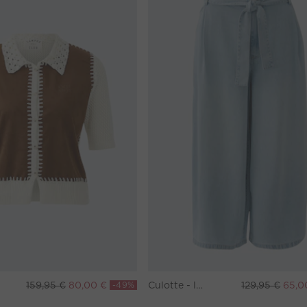
159,95 €
80,00 €
-49%
Culotte - lightblue denim
129,95 €
65,0