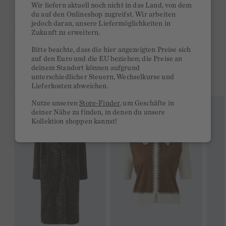
Wir liefern aktuell noch nicht in das Land, von dem
Kurze Lieferzeiten 3-5 Tage
du auf den Onlineshop zugreifst. Wir arbeiten
jedoch daran, unsere Liefermöglichkeiten in
Ab 300€ versandkostenfrei
Zukunft zu erweitern.
14 Tage Rückgaberecht
Bitte beachte, dass die hier angezeigten Preise sich
auf den Euro und die EU beziehen; die Preise an
deinem Standort können aufgrund
unterschiedlicher Steuern, Wechselkurse und
DAS KÖNNTE DIR GEFALLEN
Lieferkosten abweichen.
Nutze unseren
Store-Finder
, um Geschäfte in
deiner Nähe zu finden, in denen du unsere
Kollektion shoppen kannst!