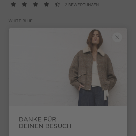
2 BEWERTUNGEN
WHITE BLUE
BESCHREIBUNG
MATERIAL & PFLEGE
HERSTELLERANGABEN
BEWERTUNGEN (2)
DANKE FÜR
DEINEN BESUCH
Behalte deinen Style und bekomme 15€ Bonus