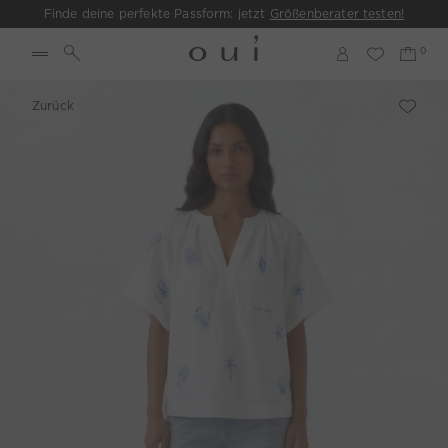
Finde deine perfekte Passform: jetzt
Größenberater testen!
Zurück