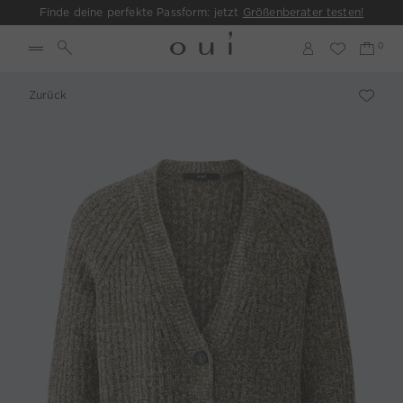
Finde deine perfekte Passform: jetzt
Größenberater testen!
Zurück