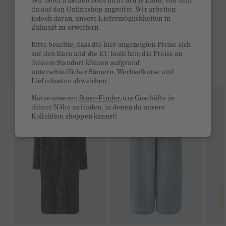
Wir liefern aktuell noch nicht in das Land, von dem
du auf den Onlineshop zugreifst. Wir arbeiten
Ab 300€ versandkostenfrei
jedoch daran, unsere Liefermöglichkeiten in
Zukunft zu erweitern.
14 Tage Rückgaberecht
Bitte beachte, dass die hier angezeigten Preise sich
auf den Euro und die EU beziehen; die Preise an
deinem Standort können aufgrund
DAS KÖNNTE DIR GEFALLEN
unterschiedlicher Steuern, Wechselkurse und
Lieferkosten abweichen.
Nutze unseren
Store-Finder
, um Geschäfte in
deiner Nähe zu finden, in denen du unsere
Kollektion shoppen kannst!