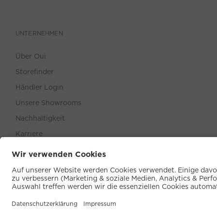
UNTERNEHMEN
Über Oui
Storefinder
Händler Login
Unsere Showrooms
Nachhaltigkeit
Karriere