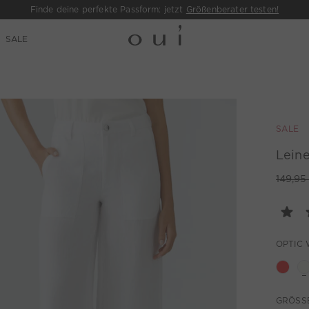
Finde deine perfekte Passform: jetzt
Größenberater testen!
SALE
SALE
Leine
149,95
OPTIC 
GRÖSSE