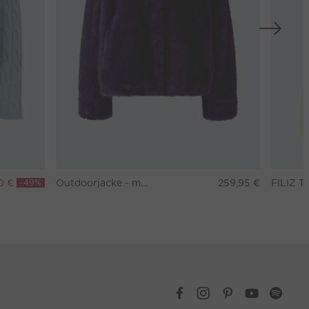
0 €
-49%
Outdoorjacke - mysterioso
259,95 €