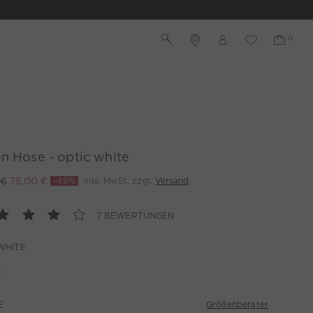
n Hose - optic white
 €
75,00 €
-49%
inkl. MwSt. zzgl.
Versand
7 BEWERTUNGEN
WHITE
Größenberater