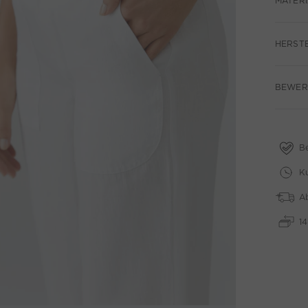
MATERI
HERST
BEWER
B
Ku
A
1