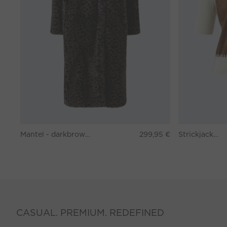
Mantel - darkbrown grey
299,95 €
Strickjacke - white brown
CASUAL. PREMIUM. REDEFINED