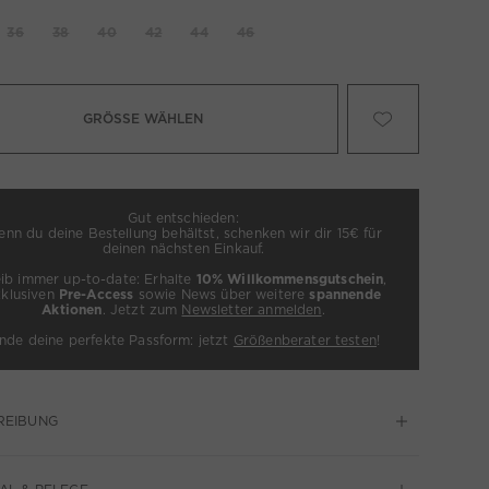
36
38
40
42
44
46
GRÖSSE WÄHLEN
Gut entschieden:
nn du deine Bestellung behältst, schenken wir dir 15€ für
deinen nächsten Einkauf.
eib immer up-to-date: Erhalte
10% Willkommensgutschein
,
xklusiven
Pre-Access
sowie News über weitere
spannende
Aktionen
. Jetzt zum
Newsletter anmelden
.
inde deine perfekte Passform: jetzt
Größenberater testen
!
REIBUNG