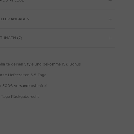
AL & PFLEGE
ELLERANGABEN
TUNGEN (7)
ehalte deinen Style und bekomme 15€ Bonus
rze Lieferzeiten 3-5 Tage
b 300€ versandkostenfrei
4 Tage Rückgaberecht