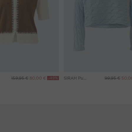
159,95 €
80,00 €
-49%
SIRAH Pullover - celestial blue
99,95 €
50,0