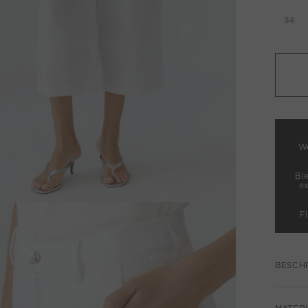
34
We
Bl
e
F
BESCH