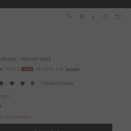
enhose - lemon zest
 €
70,00 €
-49%
inkl. MwSt. zzgl.
Versand
7 BEWERTUNGEN
 ZEST
ist nicht verfügbar.