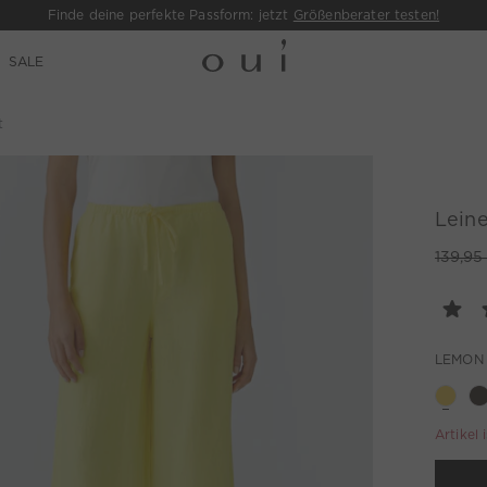
Finde deine perfekte Passform: jetzt
Größenberater testen!
SALE
t
Lein
139,95
LEMON
Artikel 