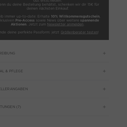
Gut entschieden:
nn du deine Bestellung behältst, schenken wir dir 15€ für
deinen nächsten Einkauf.
eib immer up-to-date: Erhalte
10% Willkommensgutschein
,
xklusiven
Pre-Access
sowie News über weitere
spannende
Aktionen
. Jetzt zum
Newsletter anmelden
.
inde deine perfekte Passform: jetzt
Größenberater testen
!
REIBUNG
AL & PFLEGE
ELLERANGABEN
TUNGEN (7)