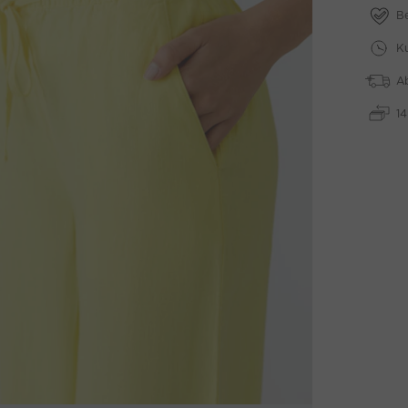
B
Ku
A
1