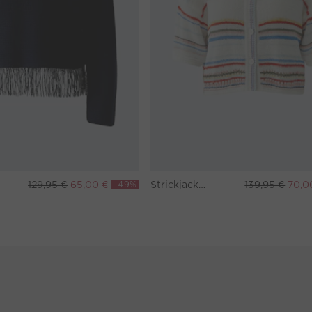
129,95 €
65,00 €
-49%
Strickjacke - white red
139,95 €
70,0