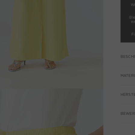
We
Bl
e
F
BESCH
MATERI
HERST
BEWER