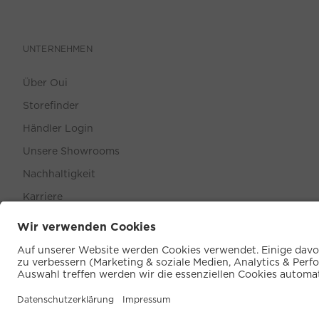
UNTERNEHMEN
Über Oui
Storefinder
Händler Login
Unsere Showrooms
Nachhaltigkeit
Karriere