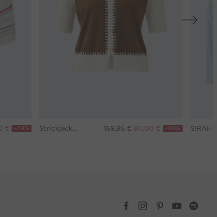
0 €
-49%
Strickjacke - white brown
159,95 €
80,00 €
-49%