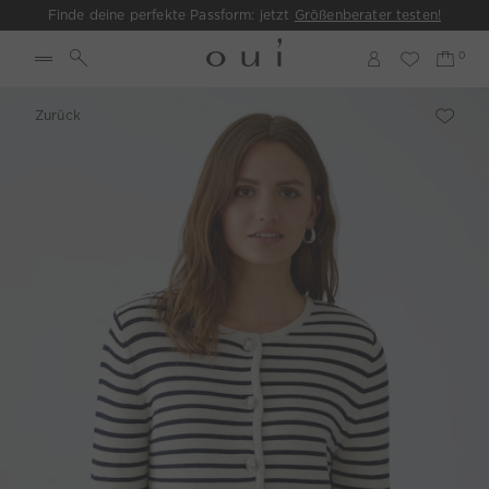
Finde deine perfekte Passform: jetzt
Größenberater testen!
Zurück