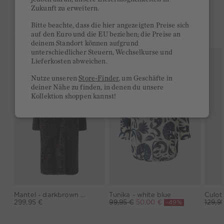
Zukunft zu erweitern.
Bitte beachte, dass die hier angezeigten Preise sich
DAS KÖNNTE DIR GEFALLEN
auf den Euro und die EU beziehen; die Preise an
deinem Standort können aufgrund
unterschiedlicher Steuern, Wechselkurse und
Lieferkosten abweichen.
Nutze unseren
Store-Finder
, um Geschäfte in
deiner Nähe zu finden, in denen du unsere
Kollektion shoppen kannst!
Mantel - darkbrown grey
Tunika - white blue
-49%
299,95 €
99,95 €
50,00 €
129,9