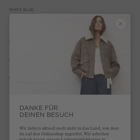
WHITE BLUE
BESCHREIBUNG
MATERIAL & PFLEGE
HERSTELLERANGABEN
Behalte deinen Style und bekomme 15€ Bonus
DANKE FÜR
DEINEN BESUCH
Kurze Lieferzeiten 3-5 Tage
Ab 300€ versandkostenfrei
Wir liefern aktuell noch nicht in das Land, von dem
du auf den Onlineshop zugreifst. Wir arbeiten
14 Tage Rückgaberecht
jedoch daran, unsere Liefermöglichkeiten in