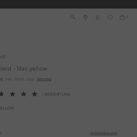
OUT
leid - lilac yellow
 €
inkl. MwSt. zzgl.
Versand
1 BEWERTUNG
YELLOW
Größenberater