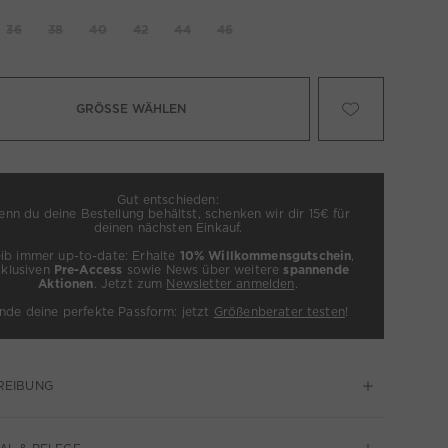
36
38
40
42
44
46
GRÖSSE WÄHLEN
Gut entschieden:
nn du deine Bestellung behältst, schenken wir dir 15€ für
deinen nächsten Einkauf.
eib immer up-to-date: Erhalte
10% Willkommensgutschein
,
xklusiven
Pre-Access
sowie News über weitere
spannende
Aktionen
. Jetzt zum
Newsletter anmelden
.
inde deine perfekte Passform: jetzt
Größenberater testen
!
REIBUNG