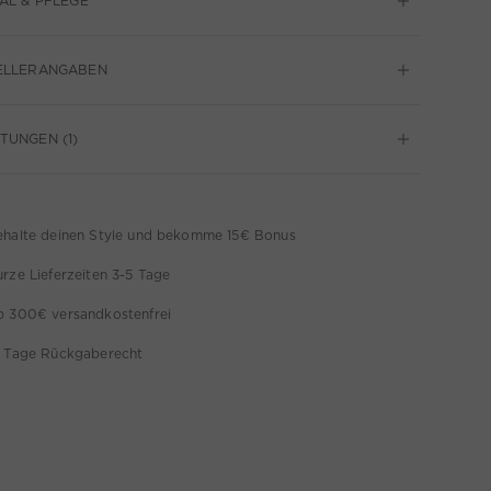
AL & PFLEGE
ELLERANGABEN
UNGEN (1)
ehalte deinen Style und bekomme 15€ Bonus
rze Lieferzeiten 3-5 Tage
b 300€ versandkostenfrei
4 Tage Rückgaberecht