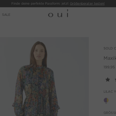
Finde deine perfekte Passform: jetzt
Größenberater testen!
SALE
SOLD 
Maxik
199,95
LILAC 
GRÖSSE