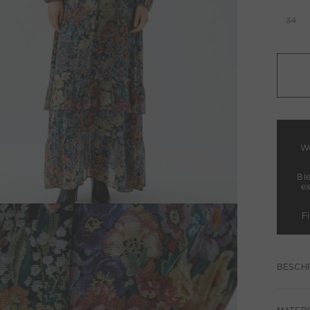
34
We
Bl
e
F
BESCH