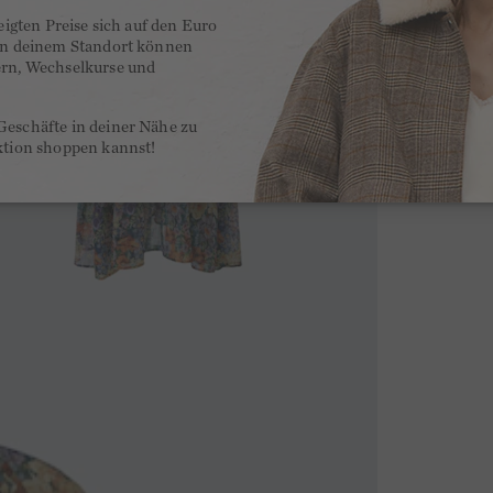
zeigten Preise sich auf den Euro
 an deinem Standort können
ern, Wechselkurse und
Geschäfte in deiner Nähe zu
ktion shoppen kannst!