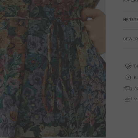
MATERI
HERST
BEWERT
B
Ku
A
1