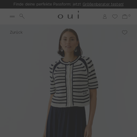
Finde deine perfekte Passform: jetzt
Größenberater testen!
Zurück