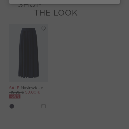
SHOP
THE LOOK
SALE
Maxirock - darkblue
119,95 €
50,00 €
-58%