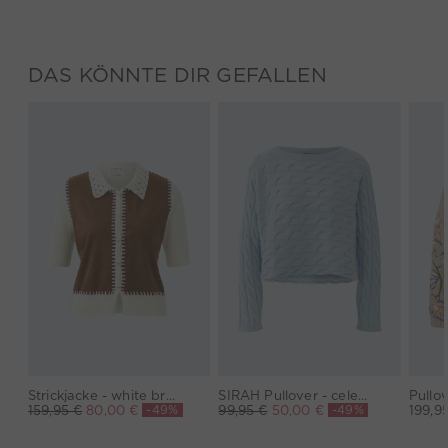
DAS KÖNNTE DIR GEFALLEN
Strickjacke - white brown
SIRAH Pullover - celestial blue
Pullov
-49%
-49%
159,95 €
80,00 €
99,95 €
50,00 €
199,9