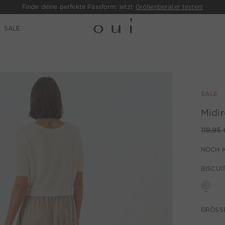
Finde deine perfekte Passform: jetzt
Größenberater testen!
SALE
SALE
Midir
119,95 
NOCH 
BISCUI
GRÖSSE