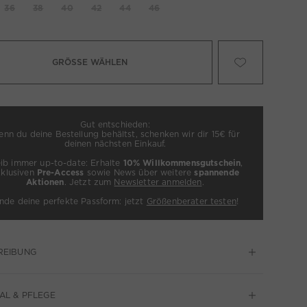
36
38
40
42
44
46
GRÖSSE WÄHLEN
Gut entschieden:
nn du deine Bestellung behältst, schenken wir dir 15€ für
deinen nächsten Einkauf.
eib immer up-to-date: Erhalte
10% Willkommensgutschein
,
xklusiven
Pre-Access
sowie News über weitere
spannende
Aktionen
. Jetzt zum
Newsletter anmelden
.
inde deine perfekte Passform: jetzt
Größenberater testen
!
REIBUNG
AL & PFLEGE