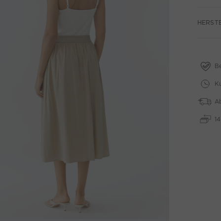
HERST
B
Ku
A
1