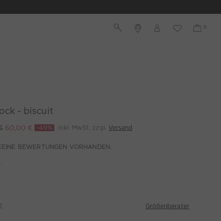
ock - biscuit
€
60,00 €
-49%
inkl. MwSt. zzgl.
Versand
KEINE BEWERTUNGEN VORHANDEN.
T
Größenberater