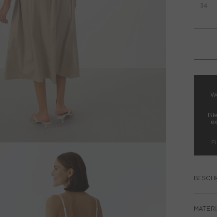
34
We
Bl
e
F
BESCH
MATERI