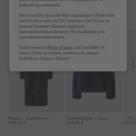
Zukunft zu erweitern.
Bitte beachte, dass die hier angezeigten Preise sich
DAS KÖNNTE DIR GEFALLEN
auf den Euro und die EU beziehen; die Preise an
deinem Standort können aufgrund
unterschiedlicher Steuern, Wechselkurse und
Lieferkosten abweichen.
Nutze unseren
Store-Finder
, um Geschäfte in
deiner Nähe zu finden, in denen du unsere
Kollektion shoppen kannst!
Mantel - darkbrown grey
Outdoorjacke - mysterioso
T-Shir
299,95 €
259,95 €
69,95