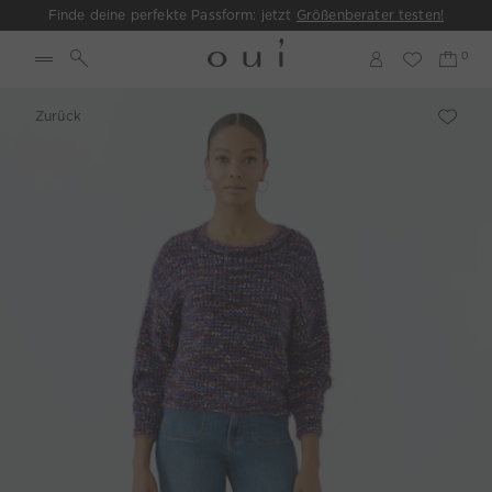
Finde deine perfekte Passform: jetzt
Größenberater testen!
Zurück