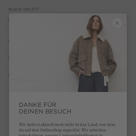
BLACK VIOLETT
BESCHREIBUNG
MATERIAL & PFLEGE
HERSTELLERANGABEN
Behalte deinen Style und bekomme 15€ Bonus
DANKE FÜR
DEINEN BESUCH
Kurze Lieferzeiten 3-5 Tage
Ab 300€ versandkostenfrei
Wir liefern aktuell noch nicht in das Land, von dem
du auf den Onlineshop zugreifst. Wir arbeiten
14 Tage Rückgaberecht
jedoch daran, unsere Liefermöglichkeiten in