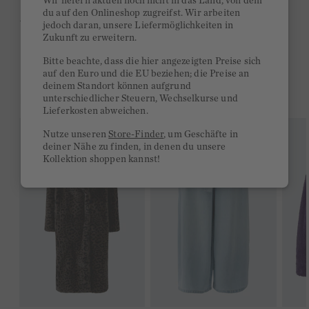
Wir liefern aktuell noch nicht in das Land, von dem
du auf den Onlineshop zugreifst. Wir arbeiten
Ab 300€ versandkostenfrei
jedoch daran, unsere Liefermöglichkeiten in
Zukunft zu erweitern.
14 Tage Rückgaberecht
Bitte beachte, dass die hier angezeigten Preise sich
auf den Euro und die EU beziehen; die Preise an
deinem Standort können aufgrund
DAS KÖNNTE DIR GEFALLEN
unterschiedlicher Steuern, Wechselkurse und
Lieferkosten abweichen.
Nutze unseren
Store-Finder
, um Geschäfte in
deiner Nähe zu finden, in denen du unsere
Kollektion shoppen kannst!