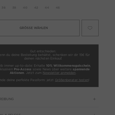
36
38
40
42
44
46
GRÖSSE WÄHLEN
Gut entschieden:
nn du deine Bestellung behältst, schenken wir dir 15€ für
deinen nächsten Einkauf.
eib immer up-to-date: Erhalte
10% Willkommensgutschein
,
xklusiven
Pre-Access
sowie News über weitere
spannende
Aktionen
. Jetzt zum
Newsletter anmelden
.
inde deine perfekte Passform: jetzt
Größenberater testen
!
REIBUNG