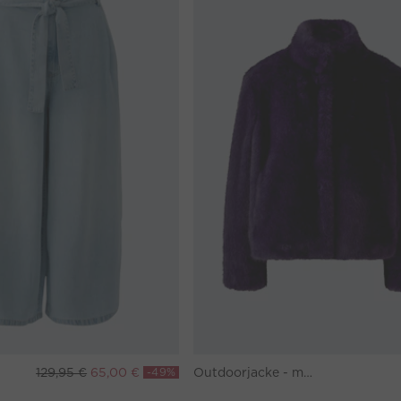
129,95 €
65,00 €
-49%
Outdoorjacke - mysterioso