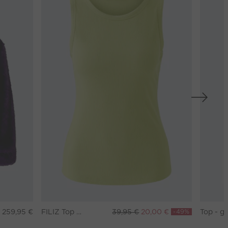
259,95 €
FILIZ Top - pea green
39,95 €
20,00 €
-49%