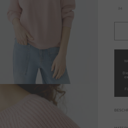
34
We
Bl
e
F
BESCH