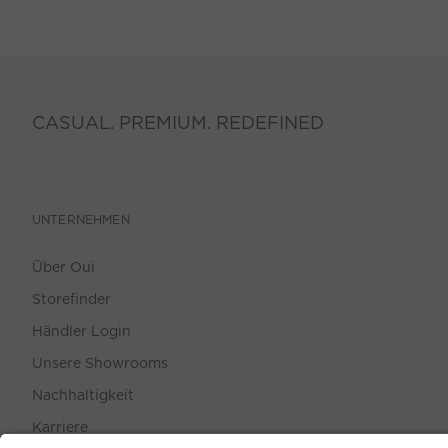
CASUAL. PREMIUM. REDEFINED
UNTERNEHMEN
Über Oui
Storefinder
Händler Login
Unsere Showrooms
Nachhaltigkeit
Karriere