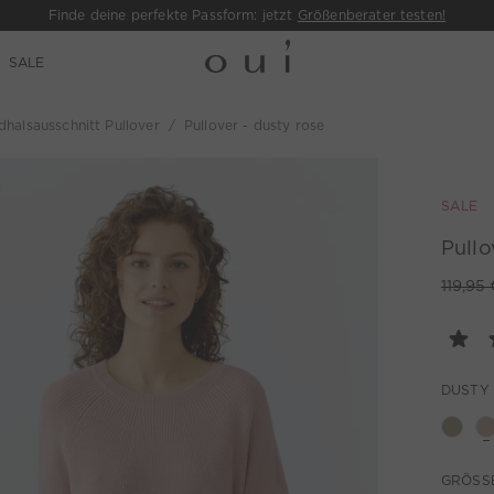
Finde deine perfekte Passform: jetzt
Größenberater testen!
SALE
halsausschnitt Pullover
Pullover - dusty rose
SALE
Pullo
119,95 
DUSTY
GRÖSSE