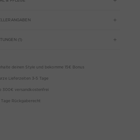
AL & PFLEGE
ELLERANGABEN
UNGEN (1)
ehalte deinen Style und bekomme 15€ Bonus
rze Lieferzeiten 3-5 Tage
b 300€ versandkostenfrei
4 Tage Rückgaberecht