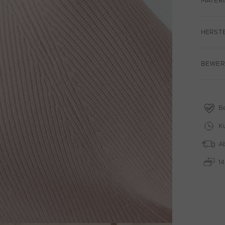
MATERI
HERST
BEWERT
B
Ku
A
1