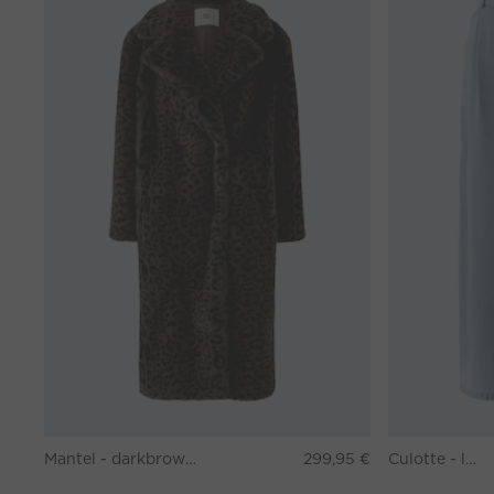
Mantel - darkbrown grey
299,95 €
Culotte - lightblue denim