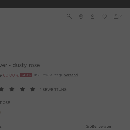
ver - dusty rose
€
60,00 €
-49%
inkl. MwSt. zzgl.
Versand
1 BEWERTUNG
 ROSE
Größenberater