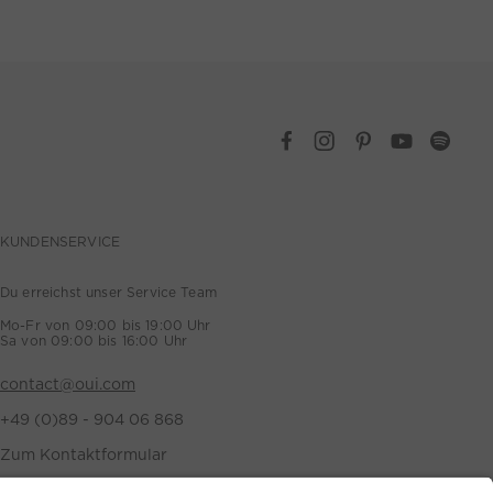
KUNDENSERVICE
Du erreichst unser Service Team
Mo-Fr von 09:00 bis 19:00 Uhr
Sa von 09:00 bis 16:00 Uhr
contact@oui.com
+49 (0)89 - 904 06 868
Zum Kontaktformular