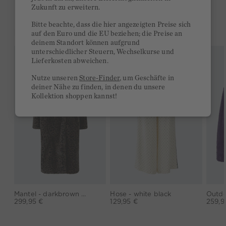
Zukunft zu erweitern.
Bitte beachte, dass die hier angezeigten Preise sich
DAS KÖNNTE DIR GEFALLEN
auf den Euro und die EU beziehen; die Preise an
deinem Standort können aufgrund
unterschiedlicher Steuern, Wechselkurse und
Lieferkosten abweichen.
Nutze unseren
Store-Finder
, um Geschäfte in
deiner Nähe zu finden, in denen du unsere
Kollektion shoppen kannst!
Mantel - darkbrown grey
Hose - white black
299,95 €
129,95 €
259,9