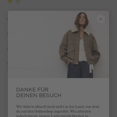
BESCHREIBUNG
MATERIAL & PFLEGE
HERSTELLERANGABEN
BEWERTUNGEN (6)
Behalte deinen Style und bekomme 15€ Bonus
DANKE FÜR
DEINEN BESUCH
Kurze Lieferzeiten 3-5 Tage
Ab 300€ versandkostenfrei
Wir liefern aktuell noch nicht in das Land, von dem
du auf den Onlineshop zugreifst. Wir arbeiten
14 Tage Rückgaberecht
jedoch daran, unsere Liefermöglichkeiten in