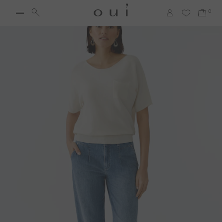
Finde deine perfekte Passform: jetzt
Größenberater testen!
Zurück