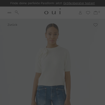
Finde deine perfekte Passform: jetzt
Größenberater testen!
Zurück