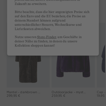
Zukunft zu erweitern.
Bitte beachte, dass die hier angezeigten Preise sich
DAS KÖNNTE DIR GEFALLEN
auf den Euro und die EU beziehen; die Preise an
deinem Standort können aufgrund
unterschiedlicher Steuern, Wechselkurse und
Lieferkosten abweichen.
Nutze unseren
Store-Finder
, um Geschäfte in
deiner Nähe zu finden, in denen du unsere
Kollektion shoppen kannst!
Mantel - darkbrown grey
Outdoorjacke - mysterioso
Cap -
299,95 €
259,95 €
19,95