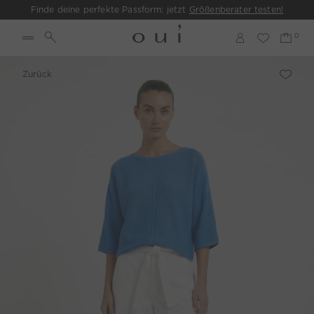
Finde deine perfekte Passform: jetzt
Größenberater testen!
Zurück