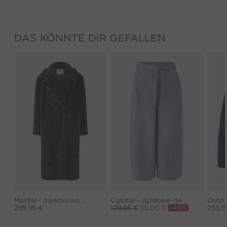
DAS KÖNNTE DIR GEFALLEN
Mantel - darkbrown grey
Culotte - lightblue denim
-49%
299,95 €
129,95 €
65,00 €
259,9