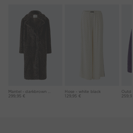
Mantel - darkbrown grey
Hose - white black
299,95 €
129,95 €
259,9