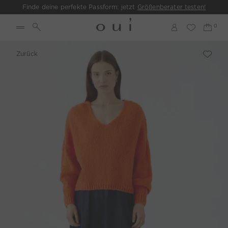
Finde deine perfekte Passform: jetzt
Größenberater testen!
Zurück