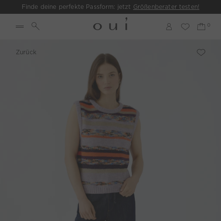
Finde deine perfekte Passform: jetzt
Größenberater testen!
Zurück