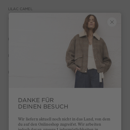
LILAC CAMEL
BESCHREIBUNG
MATERIAL & PFLEGE
HERSTELLERANGABEN
Behalte deinen Style und bekomme 15€ Bonus
DANKE FÜR
DEINEN BESUCH
Kurze Lieferzeiten 3-5 Tage
Ab 300€ versandkostenfrei
Wir liefern aktuell noch nicht in das Land, von dem
du auf den Onlineshop zugreifst. Wir arbeiten
14 Tage Rückgaberecht
jedoch daran, unsere Liefermöglichkeiten in