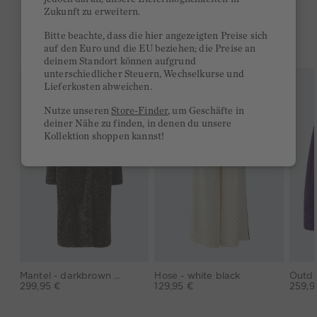
Zukunft zu erweitern.
Bitte beachte, dass die hier angezeigten Preise sich
DAS KÖNNTE DIR GEFALLEN
auf den Euro und die EU beziehen; die Preise an
deinem Standort können aufgrund
unterschiedlicher Steuern, Wechselkurse und
Lieferkosten abweichen.
Nutze unseren
Store-Finder
, um Geschäfte in
deiner Nähe zu finden, in denen du unsere
Kollektion shoppen kannst!
Mantel - darkbrown grey
Hose - white black
299,95 €
129,95 €
259,9