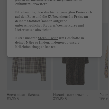
Zukunft zu erweitern.
Bitte beachte, dass die hier angezeigten Preise sich
DAS KÖNNTE DIR GEFALLEN
auf den Euro und die EU beziehen; die Preise an
deinem Standort können aufgrund
unterschiedlicher Steuern, Wechselkurse und
Lieferkosten abweichen.
Nutze unseren
Store-Finder
, um Geschäfte in
deiner Nähe zu finden, in denen du unsere
Kollektion shoppen kannst!
Hemdbluse - lightcamel lilac
Mantel - darkbrown grey
Pullov
119,95 €
299,95 €
199,9