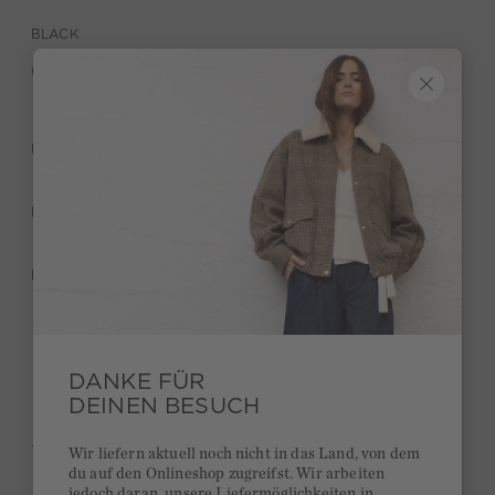
BLACK
BESCHREIBUNG
MATERIAL & PFLEGE
HERSTELLERANGABEN
Behalte deinen Style und bekomme 15€ Bonus
DANKE FÜR
DEINEN BESUCH
Kurze Lieferzeiten 3-5 Tage
Ab 300€ versandkostenfrei
Wir liefern aktuell noch nicht in das Land, von dem
du auf den Onlineshop zugreifst. Wir arbeiten
14 Tage Rückgaberecht
jedoch daran, unsere Liefermöglichkeiten in