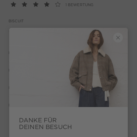
1 BEWERTUNG
BISCUIT
BESCHREIBUNG
MATERIAL & PFLEGE
HERSTELLERANGABEN
BEWERTUNGEN (1)
DANKE FÜR
DEINEN BESUCH
Behalte deinen Style und bekomme 15€ Bonus