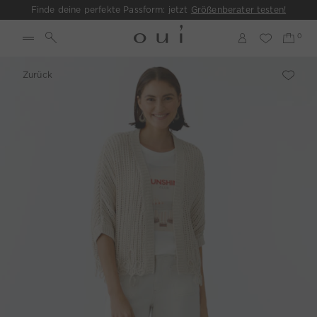
Finde deine perfekte Passform: jetzt
Größenberater testen!
Zurück