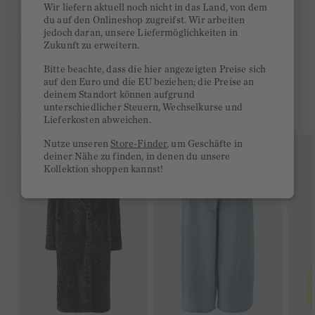
Wir liefern aktuell noch nicht in das Land, von dem
Kurze Lieferzeiten 3-5 Tage
du auf den Onlineshop zugreifst. Wir arbeiten
jedoch daran, unsere Liefermöglichkeiten in
Ab 300€ versandkostenfrei
Zukunft zu erweitern.
14 Tage Rückgaberecht
Bitte beachte, dass die hier angezeigten Preise sich
auf den Euro und die EU beziehen; die Preise an
deinem Standort können aufgrund
unterschiedlicher Steuern, Wechselkurse und
DAS KÖNNTE DIR GEFALLEN
Lieferkosten abweichen.
Nutze unseren
Store-Finder
, um Geschäfte in
deiner Nähe zu finden, in denen du unsere
Kollektion shoppen kannst!