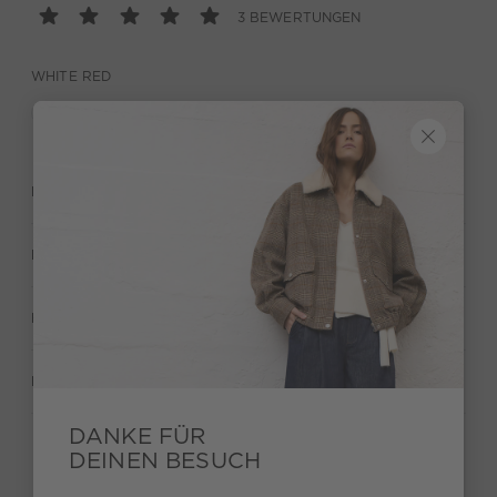
3 BEWERTUNGEN
WHITE RED
BESCHREIBUNG
MATERIAL & PFLEGE
HERSTELLERANGABEN
BEWERTUNGEN (3)
DANKE FÜR
DEINEN BESUCH
Behalte deinen Style und bekomme 15€ Bonus