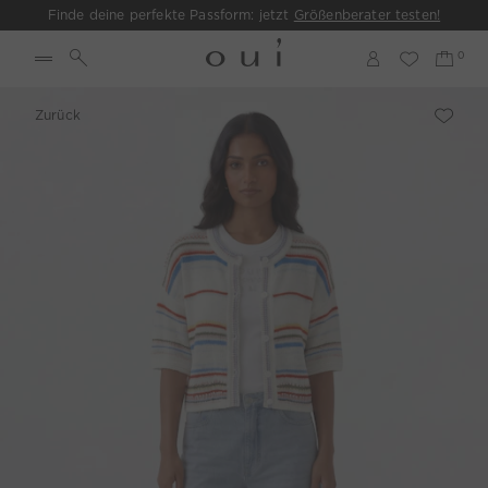
Finde deine perfekte Passform: jetzt
Größenberater testen!
Zurück