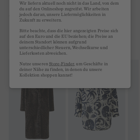
Wir liefern aktuell noch nicht in das Land, von dem
Kurze Lieferzeiten 3-5 Tage
du auf den Onlineshop zugreifst. Wir arbeiten
jedoch daran, unsere Liefermöglichkeiten in
Ab 300€ versandkostenfrei
Zukunft zu erweitern.
14 Tage Rückgaberecht
Bitte beachte, dass die hier angezeigten Preise sich
auf den Euro und die EU beziehen; die Preise an
deinem Standort können aufgrund
unterschiedlicher Steuern, Wechselkurse und
DAS KÖNNTE DIR GEFALLEN
Lieferkosten abweichen.
Nutze unseren
Store-Finder
, um Geschäfte in
deiner Nähe zu finden, in denen du unsere
Kollektion shoppen kannst!