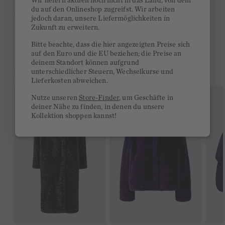
Wir liefern aktuell noch nicht in das Land, von dem
du auf den Onlineshop zugreifst. Wir arbeiten
Ab 300€ versandkostenfrei
jedoch daran, unsere Liefermöglichkeiten in
Zukunft zu erweitern.
14 Tage Rückgaberecht
Bitte beachte, dass die hier angezeigten Preise sich
auf den Euro und die EU beziehen; die Preise an
deinem Standort können aufgrund
DAS KÖNNTE DIR GEFALLEN
unterschiedlicher Steuern, Wechselkurse und
Lieferkosten abweichen.
Nutze unseren
Store-Finder
, um Geschäfte in
deiner Nähe zu finden, in denen du unsere
Kollektion shoppen kannst!