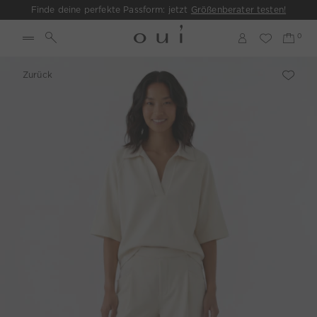
Finde deine perfekte Passform: jetzt
Größenberater testen!
Zurück