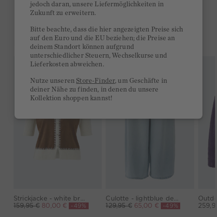
jedoch daran, unsere Liefermöglichkeiten in
14 Tage Rückgaberecht
Zukunft zu erweitern.
Bitte beachte, dass die hier angezeigten Preise sich
auf den Euro und die EU beziehen; die Preise an
DAS KÖNNTE DIR GEFALLEN
deinem Standort können aufgrund
unterschiedlicher Steuern, Wechselkurse und
Lieferkosten abweichen.
Nutze unseren
Store-Finder
, um Geschäfte in
deiner Nähe zu finden, in denen du unsere
Kollektion shoppen kannst!
Strickjacke - white brown
Culotte - lightblue denim
-49%
-49%
159,95 €
80,00 €
129,95 €
65,00 €
259,9