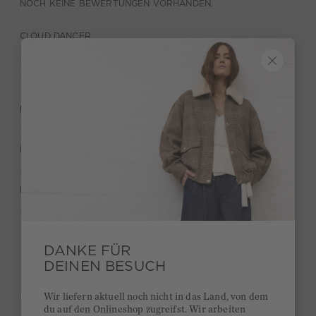
NOCH KEINE BEWERTUNGEN VORHANDEN.
CLOUD DANCER
BESCHREIBUNG
MATERIAL & PFLEGE
HERSTELLERANGABEN
DANKE FÜR
Behalte deinen Style und bekomme 15€ Bonus
DEINEN BESUCH
Kurze Lieferzeiten 3-5 Tage
Wir liefern aktuell noch nicht in das Land, von dem
Ab 300€ versandkostenfrei
du auf den Onlineshop zugreifst. Wir arbeiten