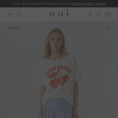
Finde deine perfekte Passform: jetzt
Größenberater testen!
Zurück